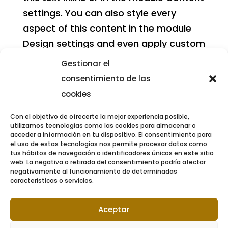
settings. You can also style every
aspect of this content in the module
Design settings and even apply custom
CSS to this text in the module
Gestionar el
Advanced settings.
consentimiento de las
cookies
Para cualquier duda o inquietud
Con el objetivo de ofrecerte la mejor experiencia posible,
utilizamos tecnologías como las cookies para almacenar o
que tengas estoy aquí para
acceder a información en tu dispositivo. El consentimiento para
el uso de estas tecnologías nos permite procesar datos como
ayudarte. Puedes escribirme a
tus hábitos de navegación o identificadores únicos en este sitio
web. La negativa o retirada del consentimiento podría afectar
contacto conmigo en
negativamente al funcionamiento de determinadas
características o servicios.
info@javiherranz.com
y seguro
encontraremos una solución.
Aceptar